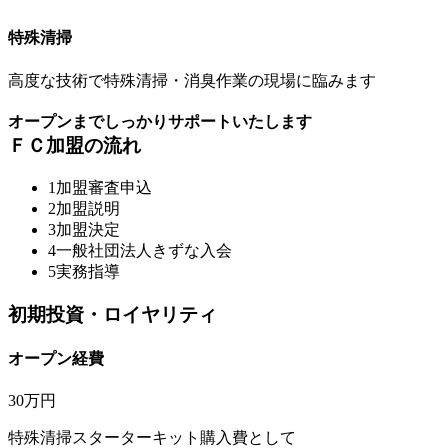
特殊清掃
高度な技術で特殊清掃・消臭作業の現場に臨みます
オープンまでしっかりサポートいたします
ＦＣ加盟の流れ
1
加盟審査申込
2
加盟説明
3
加盟決定
4
一般社団法人きずな入会
5
実務指導
初期投資・ロイヤリティ
オープン経費
30万円
特殊清掃スターターキット購入費として